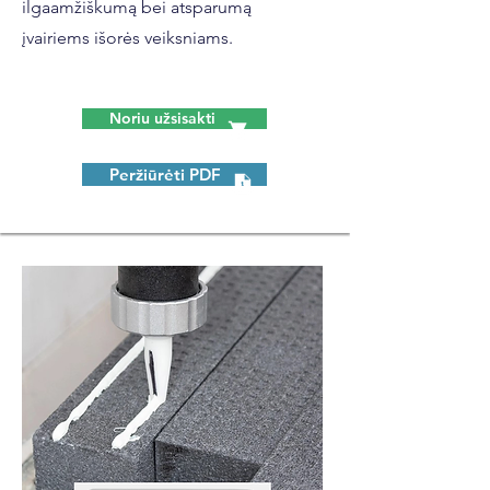
ilgaamžiškumą bei atsparumą
įvairiems išorės veiksniams.
Noriu užsisakti
Peržiūrėti PDF