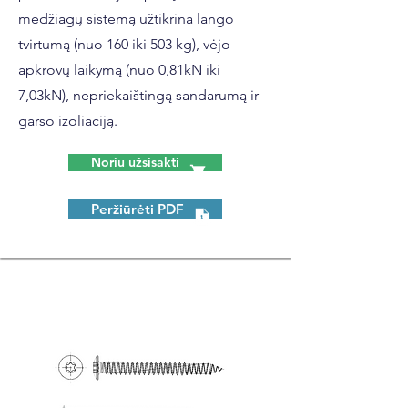
medžiagų sistemą užtikrina lango
tvirtumą (nuo 160 iki 503 kg), vėjo
apkrovų laikymą (nuo 0,81kN iki
7,03kN), nepriekaištingą sandarumą ir
garso izoliaciją.
Noriu užsisakti
Peržiūrėti PDF