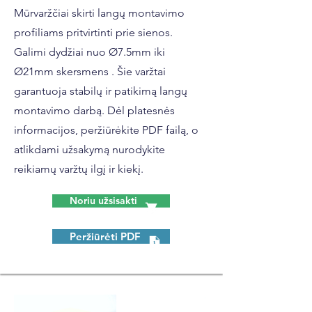
Mūrvaržčiai skirti langų montavimo
profiliams pritvirtinti prie sienos.
Galimi dydžiai nuo Ø7.5mm iki
Ø21mm skersmens . Šie varžtai
garantuoja stabilų ir patikimą langų
montavimo darbą. Dėl platesnės
informacijos, peržiūrėkite PDF failą, o
atlikdami užsakymą nurodykite
reikiamų varžtų ilgį ir kiekį.
Noriu užsisakti
Peržiūrėti PDF