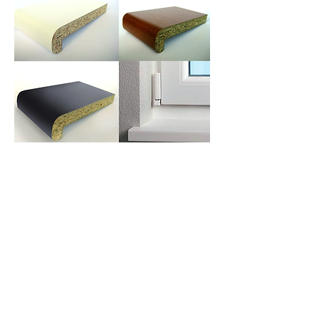
MDP ir PVC vidaus palangės
Aukštos kokybės įvairių spalvų
MDP
palangės yra padengtos aukšto
spaudimo laminatu, kurio storis yra
0,5mm. Tai suteikia joms didelį
mechaninį ir cheminį atsparumą.