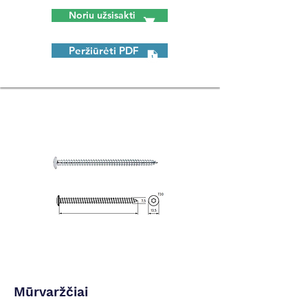
Noriu užsisakti
Peržiūrėti PDF
Mūrvaržčiai